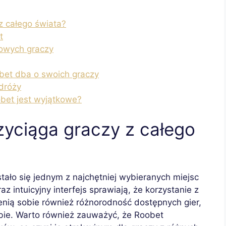
z całego świata?
t
nowych graczy
obet dba o swoich graczy
odróży
bet jest wyjątkowe?
yciąga graczy z całego
ło się jednym z najchętniej wybieranych miejsc
z intuicyjny interfejs sprawiają, że korzystanie z
cenią sobie również różnorodność dostępnych gier,
ebie. Warto również zauważyć, że Roobet