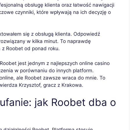
ofesjonalną obsługę klienta oraz łatwość nawigacji
czowe czynniki, które wpływają na ich decyzję o
ktowałem się z obsługą klienta. Odpowiedź
 rozwiązany w kilka minut. To naprawdę
a z Roobet od ponad roku.
 Roobet jest jednym z najlepszych online casino
czenia w porównaniu do innych platform.
online, ale Roobet zawsze wraca do mnie. To
twierdza Krzysztof, gracz z Krakowa.
ufanie: jak Roobet dba o
działalności Roobet. Platforma stosuje