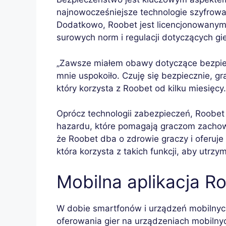
najnowocześniejsze technologie szyfrowa
Dodatkowo, Roobet jest licencjonowanym 
surowych norm i regulacji dotyczących g
„Zawsze miałem obawy dotyczące bezpie
mnie uspokoiło. Czuję się bezpiecznie, gr
który korzysta z Roobet od kilku miesięcy.
Oprócz technologii zabezpieczeń, Roobet
hazardu, które pomagają graczom zachow
że Roobet dba o zdrowie graczy i oferuje
która korzysta z takich funkcji, aby utrz
Mobilna aplikacja R
W dobie smartfonów i urządzeń mobilnyc
oferowania gier na urządzeniach mobilny