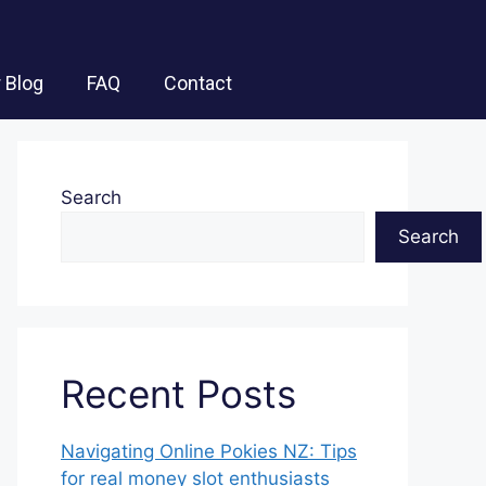
 Blog
FAQ
Contact
Search
Search
Recent Posts
Navigating Online Pokies NZ: Tips
for real money slot enthusiasts