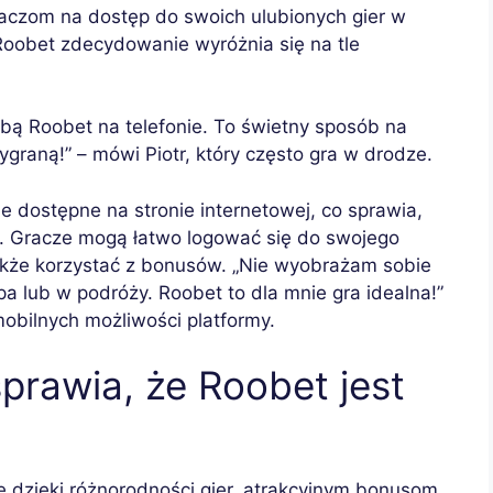
raczom na dostęp do swoich ulubionych gier w
Roobet zdecydowanie wyróżnia się na tle
bą Roobet na telefonie. To świetny sposób na
graną!” – mówi Piotr, który często gra w drodze.
je dostępne na stronie internetowej, co sprawia,
ne. Gracze mogą łatwo logować się do swojego
akże korzystać z bonusów. „Nie wyobrażam sobie
pa lub w podróży. Roobet to dla mnie gra idealna!”
mobilnych możliwości platformy.
rawia, że Roobet jest
e dzięki różnorodności gier, atrakcyjnym bonusom